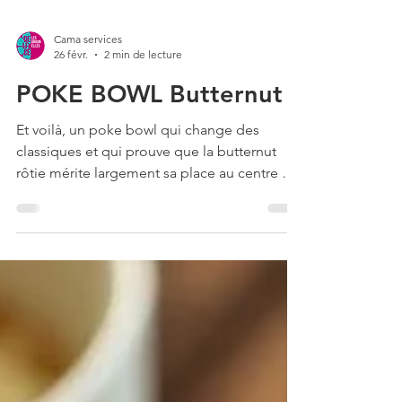
Cama services
26 févr.
2 min de lecture
POKE BOWL Butternut
Et voilà, un poke bowl qui change des
classiques et qui prouve que la butternut
rôtie mérite largement sa place au centre de
l’assiette. Gourmand, coloré et plein de
textures, c’est le genre de recette simple qui
fait toujours son petit effet.