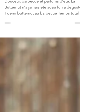
barbecue
Douceur, barbecue et parfums d’été. La
Butternut n’a jamais été aussi fun à déguster
! demi butternut au barbecue Temps total :
Préparation : 15 min Cuisson : 25-35 min
Ingrédients (pour 2 personnes) : 1 Butternut
150 gr de chèvre frais 1 gouse d’ail Poivre et
sel Thym et romarin Préparation : Mettre en
chauffe le barbecue (moyenne intensité)
Couper la butternut dans la longueur et
videz les graines Faites des entailles en
croisillons dans la chair Badigeonnez
généreusement