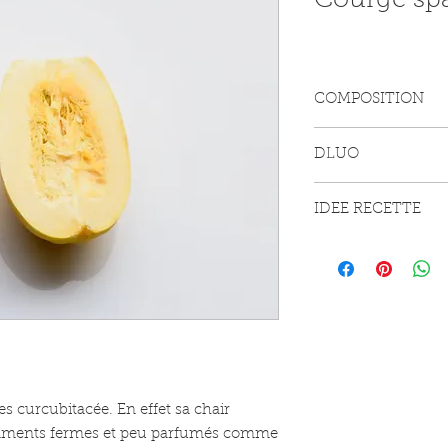
Courge spa
COMPOSITION
Courge spaghetti
DLUO
8 jours
IDEE RECETTE
Courge spahetti au
1 tranche de cour
1 noix de beurre
1 grosse poigné
Poivre
Sel
es curcubitacée. En effet sa chair
P
lacez la tranche d
ilaments fermes et peu parfumés comme
tranches de 10 mn à