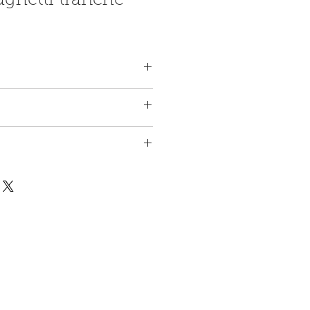
ghetti tranche
 parmesan
2 personnes
ge spaghetti
e de parmesan en copeau
ans le micro-onde et cuire par
 850 watts jusqu'à ce que la