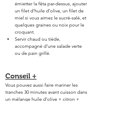
émietter la fêta par-dessus, ajouter 
un filet d’huile d’olive, un filet de 
miel si vous aimez le sucré-salé, et 
quelques graines ou noix pour le 
croquant.
Servir chaud ou tiède, 
accompagné d’une salade verte 
ou de pain grillé.
Conseil +
Vous pouvez aussi faire mariner les 
tranches 30 minutes avant cuisson dans 
un mélange huile d’olive + citron + 
herbes pour encore plus de goût.
#butternut
#barbecue
#butternutbarbecue
#recetteete